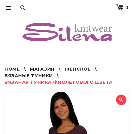
0
S
k
i
p
t
o
c
o
n
t
HOME
\
МАГАЗИН
\
ЖЕНСКОЕ
\
e
ВЯЗАНЫЕ ТУНИКИ
\
n
ВЯЗАНАЯ ТУНИКА ФИОЛЕТОВОГО ЦВЕТА
t