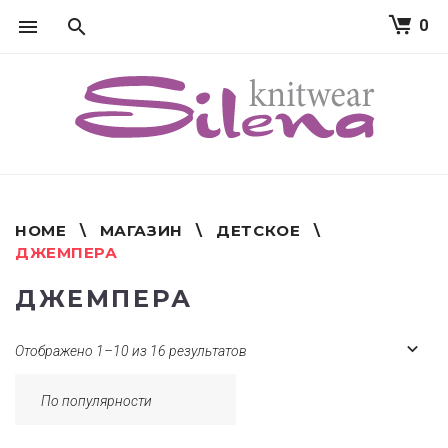
0
S
k
i
p
t
o
c
o
n
t
HOME
\
МАГАЗИН
\
ДЕТСКОЕ
\
e
ДЖЕМПЕРА
n
t
ДЖЕМПЕРА
Отображено 1–10 из 16 результатов