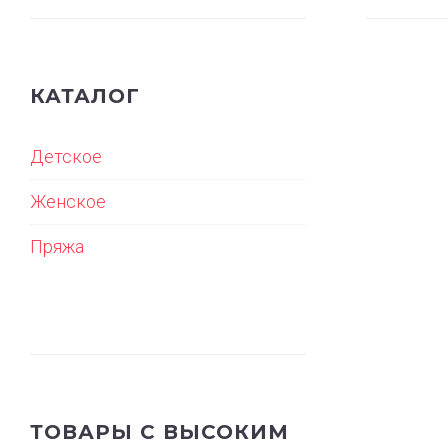
Д
КАТАЛОГ
Детское
Е
Женское
Т
Пряжа
С
К
О
ТОВАРЫ С ВЫСОКИМ