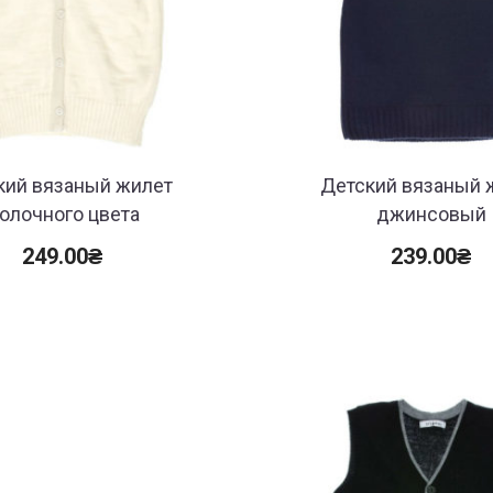
кий вязаный жилет
Детский вязаный 
олочного цвета
джинсовый
249.00
₴
239.00
₴