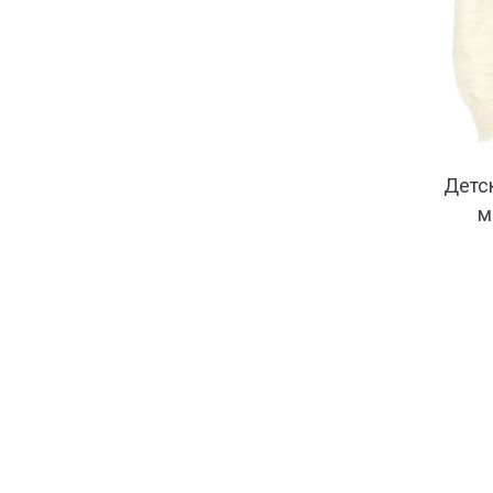
Детс
м