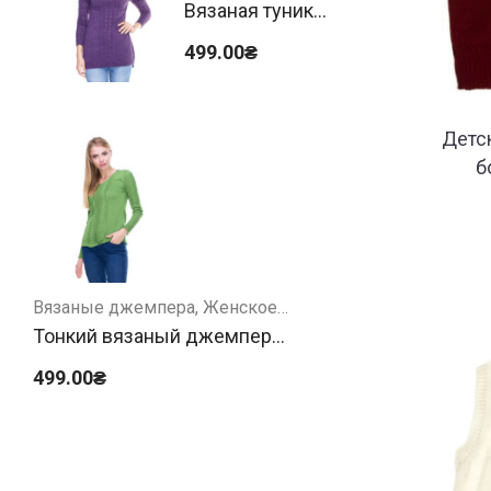
Вязаная туника
фиолетовая
499.00
₴
Детс
б
Вязаные джемпера
Женское
Тонкий вязаный джемпер
зеленый
499.00
₴