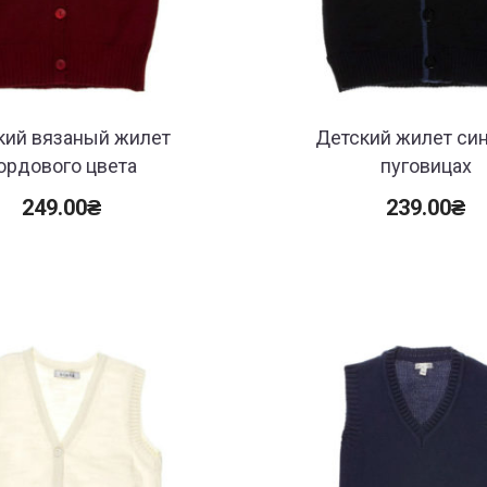
кий вязаный жилет
Детский жилет син
ордового цвета
пуговицах
249.00
₴
239.00
₴