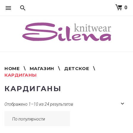
0
S
k
i
p
t
o
c
o
n
t
HOME
\
МАГАЗИН
\
ДЕТСКОЕ
\
e
КАРДИГАНЫ
n
t
КАРДИГАНЫ
Отображено 1–10 из 24 результатов