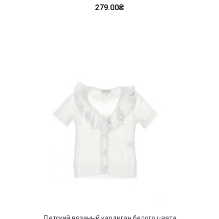
279.00
₴
Детский вязаный кардиган белого цвета