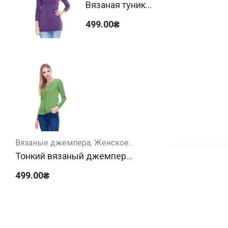
Вязаная туника
фиолетовая
499.00
₴
Вязаные джемпера
Женское
Тонкий вязаный джемпер
зеленый
499.00
₴