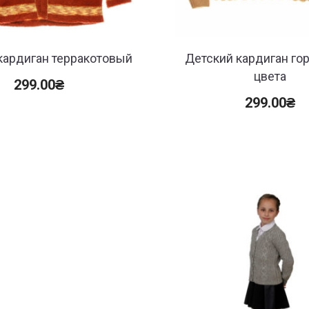
кардиган терракотовый
Детский кардиган го
цвета
299.00
₴
299.00
₴