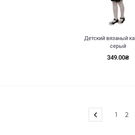
Детский вязаный к
серый
349.00
₴
1
2