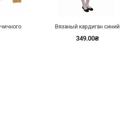
рчичного
Вязаный кардиган синий
349.00
₴