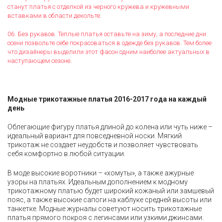
станут платья с отделкой из черного кружева и кружевными
вставками в области декольте.
Без рукавов. Теплые платья оставьте на зиму, а последние дни
осени позвольте себе покрасоваться в одежде без рукавов. Тем более
что дизайнеры выделили этот фасон одним наиболее актуальных в
наступающем сезоне.
Модные трикотажные платья 2016-2017 года на каждый
день
Облегающие фигуру платья длиной до колена или чуть ниже –
идеальный вариант для повседневной носки. Мягкий
трикотаж не создает неудобств и позволяет чувствовать
себя комфортно в любой ситуации.
В моде высокие воротники – «хомуты», а также ажурные
узоры на платьях. Идеальным дополнением к модному
трикотажному платью будет широкий кожаный или замшевый
пояс, а также высокие сапоги на каблуке средней высоты или
танкетке. Модные журналы советуют носить трикотажные
платья прямого покроя с легинсами или узкими джинсами.