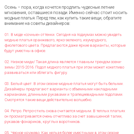
Осень – пора, когда хочется продлить чудесные летние
мгновения, оставшиеся позади. Именно сейчас стоит носить
модные платья. Перед тем, как купить такие вещи, обратите
внимание на советы дизайнеров:
В моде «сочные» оттенки. Сегодня на подиумах можно увидеть
модные платья оранжевого, ярко-зеленого, изумрудного,
фиолетового цвета. Предлагаются даже яркие варианты, которые
будут уместны в офисе.
Низкое миди/ Такая длина является главным трендом осени-
зимы 2015-2016. Подол модного платья при этом может кокетливо
развиваться или облегать фигуру.
Белый цвет. В этом сезоне модные платья могут быть белыми.
Дизайнеры предлагают варианты с объемными накладными
карманами, длинными рукавами и трапециевидными подолами.
Смотрятся такие вещи действительно волшебно.
Ретро. Ретро-стиль снова считается модным. В теплых платьях
он просматривается очень отчетливо за счет завышенной талии,
рукавов-фонариков, круглых воротников.
Черное кружево. Как нельзя более уместными в этом сезоне