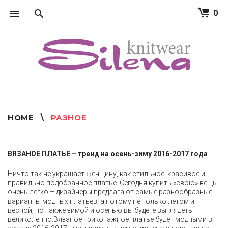
0
S
k
i
p
t
o
c
o
n
t
HOME
\
РАЗНОЕ
e
n
t
Р
ВЯЗАНОЕ ПЛАТЬЕ – тренд на осень-зиму 2016-2017 года
А
Ничто так не украшает женщину, как стильное, красивое и
З
правильно подобранное платье. Сегодня купить «свою» вещь
Н
очень легко – дизайнеры предлагают самые разнообразные
варианты модных платьев, а потому не только летом и
О
весной, но также зимой и осенью вы будете выглядеть
великолепно.Вязаное трикотажное платье будет модными в
Е