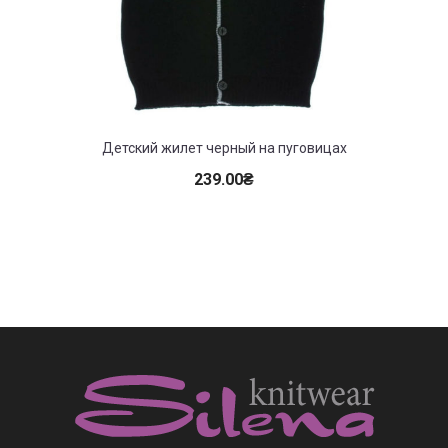
Детский жилет черный на пуговицах
Де
239.00
₴