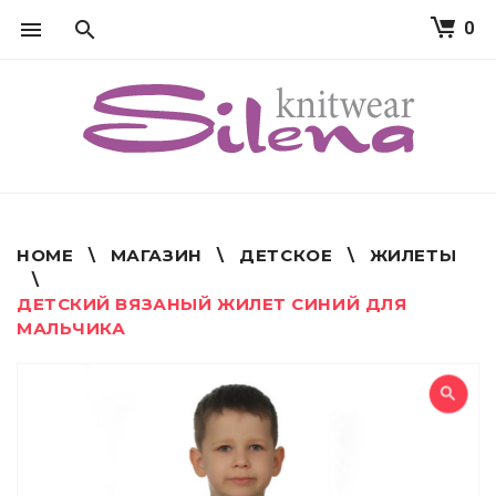
0
S
k
i
p
t
o
c
o
n
t
HOME
\
МАГАЗИН
\
ДЕТСКОЕ
\
ЖИЛЕТЫ
e
\
n
ДЕТСКИЙ ВЯЗАНЫЙ ЖИЛЕТ СИНИЙ ДЛЯ
t
МАЛЬЧИКА