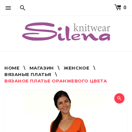
0
S
k
i
p
t
o
c
o
n
t
HOME
\
МАГАЗИН
\
ЖЕНСКОЕ
\
e
ВЯЗАНЫЕ ПЛАТЬЯ
\
n
ВЯЗАНОЕ ПЛАТЬЕ ОРАНЖЕВОГО ЦВЕТА
t