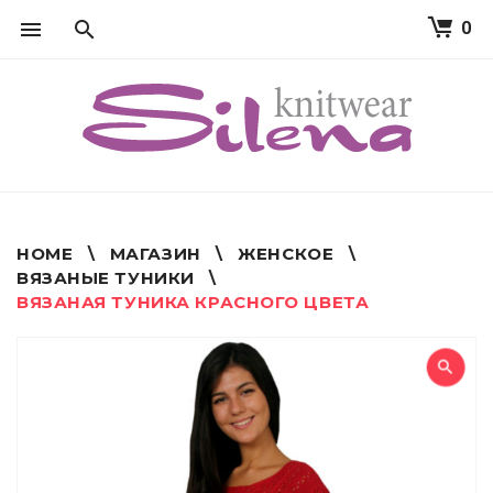
0
S
k
i
p
t
o
c
o
n
t
HOME
\
МАГАЗИН
\
ЖЕНСКОЕ
\
e
ВЯЗАНЫЕ ТУНИКИ
\
n
ВЯЗАНАЯ ТУНИКА КРАСНОГО ЦВЕТА
t