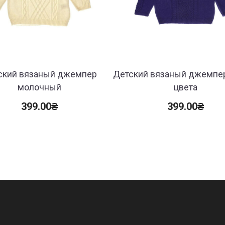
ский вязаный джемпер
Детский вязаный джемпер
молочный
цвета
399.00
₴
399.00
₴