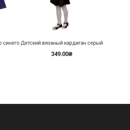
 синего
Детский вязаный кардиган серый
Детск
тер
349.00
₴