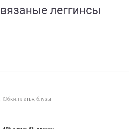
 вязаные леггинсы
е
е
,
Юбки, платья, блузы