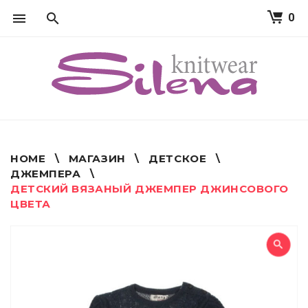
0
S
k
i
p
t
o
c
o
n
t
HOME
\
МАГАЗИН
\
ДЕТСКОЕ
\
e
ДЖЕМПЕРА
\
n
ДЕТСКИЙ ВЯЗАНЫЙ ДЖЕМПЕР ДЖИНСОВОГО
t
ЦВЕТА