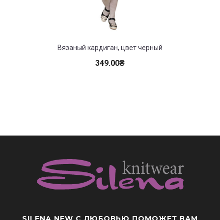
Вязаный кардиган, цвет черный
Де
349.00
₴
SILENA NEW
С ЛЮБОВЬЮ ПОМОЖЕТ ВАМ