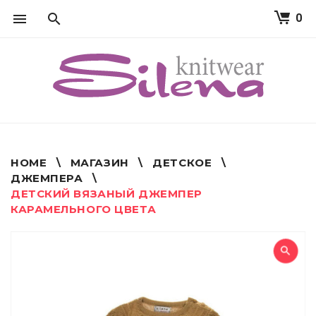
0
S
k
i
p
t
o
c
o
n
t
HOME
\
МАГАЗИН
\
ДЕТСКОЕ
\
e
ДЖЕМПЕРА
\
n
ДЕТСКИЙ ВЯЗАНЫЙ ДЖЕМПЕР
t
КАРАМЕЛЬНОГО ЦВЕТА