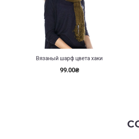
Вязаный шарф цвета хаки
99.00
₴
С