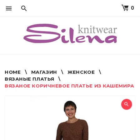
0
S
k
i
p
t
o
c
o
n
t
HOME
\
МАГАЗИН
\
ЖЕНСКОЕ
\
e
ВЯЗАНЫЕ ПЛАТЬЯ
\
n
ВЯЗАНОЕ КОРИЧНЕВОЕ ПЛАТЬЕ ИЗ КАШЕМИРА
t