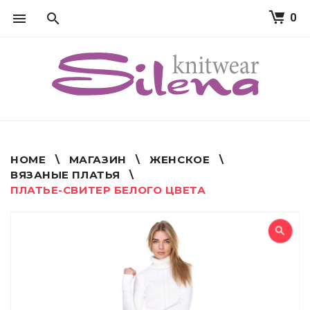
0
S
k
i
p
t
o
c
o
n
t
HOME
\
МАГАЗИН
\
ЖЕНСКОЕ
\
e
ВЯЗАНЫЕ ПЛАТЬЯ
\
n
ПЛАТЬЕ-СВИТЕР БЕЛОГО ЦВЕТА
t