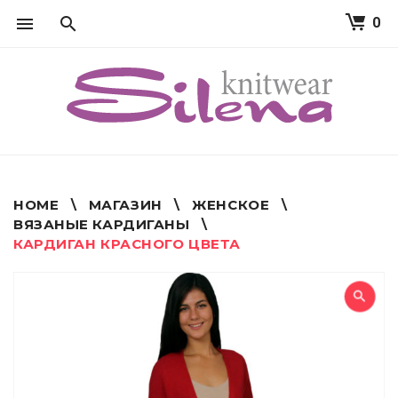
0
S
k
i
p
t
o
c
o
n
t
HOME
\
МАГАЗИН
\
ЖЕНСКОЕ
\
e
ВЯЗАНЫЕ КАРДИГАНЫ
\
n
КАРДИГАН КРАСНОГО ЦВЕТА
t