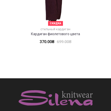
СКИДКА
Бор
стильный кардиган
Кардиган фиолетового цвета
370.00
₴
699.00
₴