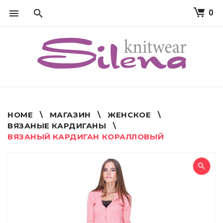
0
S
k
i
p
t
o
c
o
n
t
HOME
\
МАГАЗИН
\
ЖЕНСКОЕ
\
e
ВЯЗАНЫЕ КАРДИГАНЫ
\
n
ВЯЗАНЫЙ КАРДИГАН КОРАЛЛОВЫЙ
t