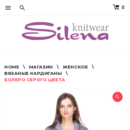
0
S
k
i
p
t
o
c
o
n
t
HOME
\
МАГАЗИН
\
ЖЕНСКОЕ
\
e
ВЯЗАНЫЕ КАРДИГАНЫ
\
n
БОЛЕРО СЕРОГО ЦВЕТА
t