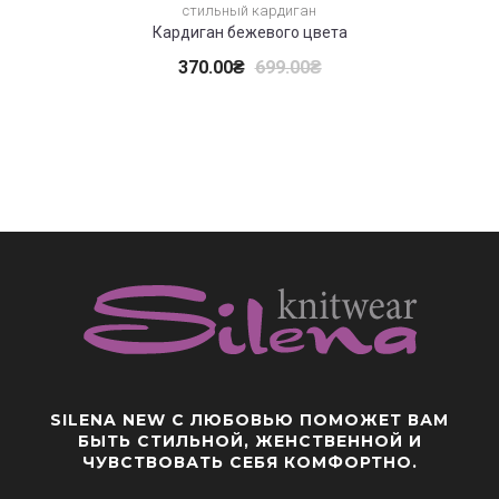
Зел
стильный кардиган
Кардиган бежевого цвета
370.00
₴
699.00
₴
SILENA NEW
С ЛЮБОВЬЮ ПОМОЖЕТ ВАМ
БЫТЬ СТИЛЬНОЙ, ЖЕНСТВЕННОЙ И
ЧУВСТВОВАТЬ СЕБЯ КОМФОРТНО.