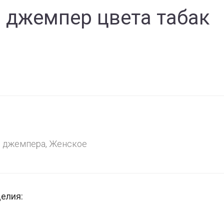
 джемпер цвета табак
е джемпера
,
Женское
делия: