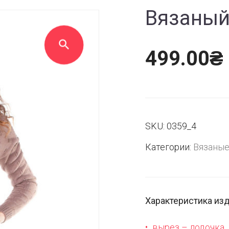
Вязаный
499.00
₴
SKU:
0359_4
Категории:
Вязаны
Характеристика из
вырез – лодочка