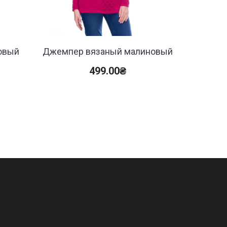
овый
Джемпер вязаный малиновый
Тонки
499.00
₴