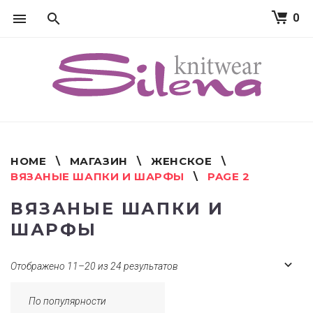
0
S
k
i
p
t
o
c
o
n
t
HOME
\
МАГАЗИН
\
ЖЕНСКОЕ
\
e
ВЯЗАНЫЕ ШАПКИ И ШАРФЫ
\
PAGE 2
n
t
ВЯЗАНЫЕ ШАПКИ И
ШАРФЫ
Отображено 11–20 из 24 результатов