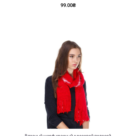
99.00
₴
Вязаный шарф красный с розовой полосой