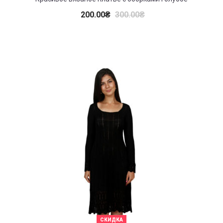
200.00
₴
300.00
₴
СКИДКА