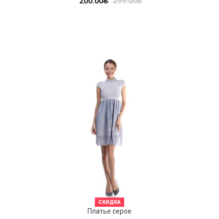
200.00
₴
299.00
₴
СКИДКА
Платье серое