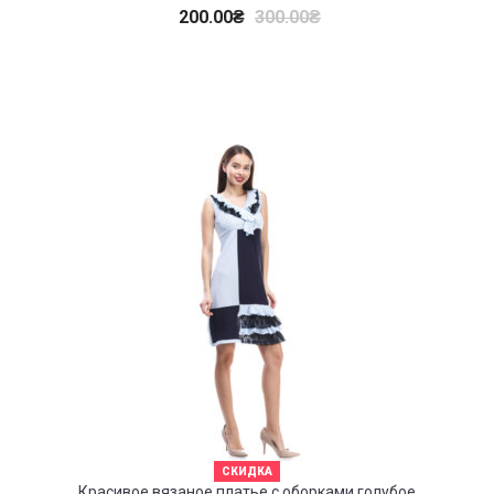
200.00
₴
300.00
₴
СКИДКА
Красивое вязаное платье с оборками голубое