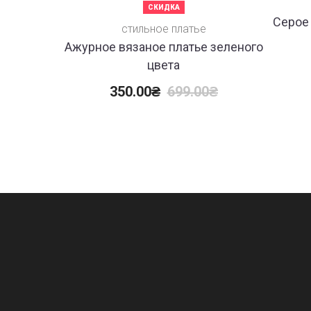
СКИДКА
Серое 
стильное платье
Ажурное вязаное платье зеленого
цвета
350.00
₴
699.00
₴