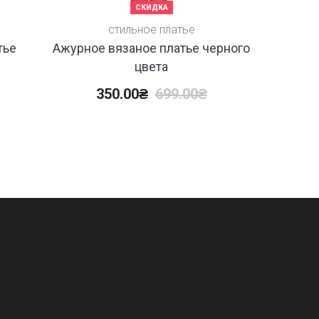
СКИДКА
Красив
стильное платье
об
тье
Ажурное вязаное платье черного
цвета
20
350.00
₴
699.00
₴