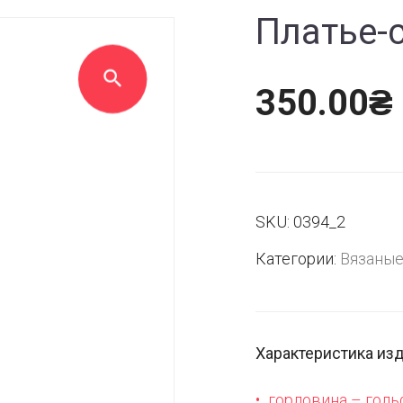
Платье-
350.00
₴
SKU:
0394_2
Категории:
Вязаные
Характеристика из
горловина – гол