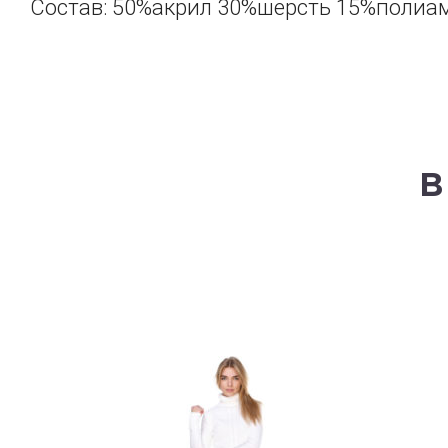
Состав: 50%акрил 30%шерсть 15%полиа
В