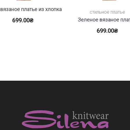
вязаное платье из хлопка
стильное платье
Зеленое вязаное пла
699.00
₴
699.00
₴