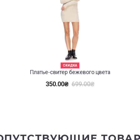
СКИДКА
Платье-свитер бежевого цвета
350.00
₴
699.00
₴
ОПУТСТВУЮЩИЕ ТОВА