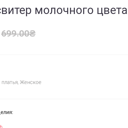
свитер молочного цвета
699.00
₴
 платья
,
Женское
делия:
ьф