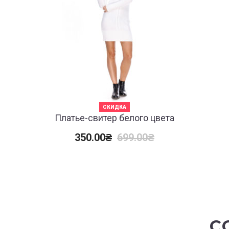
СКИДКА
Платье-свитер белого цвета
350.00
₴
699.00
₴
С