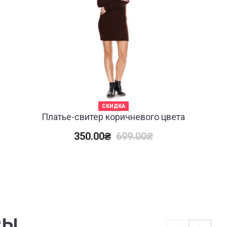
СКИДКА
Платье-свитер коричневого цвета
350.00
₴
699.00
₴
РЫ