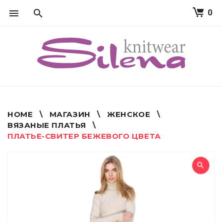
0
S
k
i
p
t
o
c
o
n
t
HOME
\
МАГАЗИН
\
ЖЕНСКОЕ
\
e
ВЯЗАНЫЕ ПЛАТЬЯ
\
n
ПЛАТЬЕ-СВИТЕР БЕЖЕВОГО ЦВЕТА
t