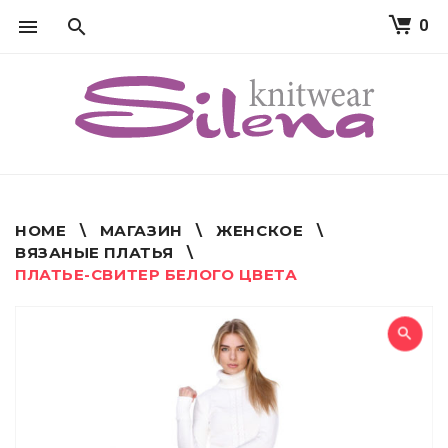
0
S
k
i
p
t
o
c
o
n
t
HOME
\
МАГАЗИН
\
ЖЕНСКОЕ
\
e
ВЯЗАНЫЕ ПЛАТЬЯ
\
n
ПЛАТЬЕ-СВИТЕР БЕЛОГО ЦВЕТА
t