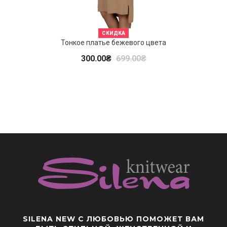
СКИДКА
Тонкое платье бежевого цвета
Т
300.00
₴
699.00
₴
SILENA NEW
С ЛЮБОВЬЮ ПОМОЖЕТ ВАМ