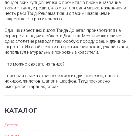
лондонских купцов неверно прочитал в письме название
ткани – твил , и решил, что это торговая марка, названная в
честь реки Твид. Реклама ткани с таким названием и
закрепила его раз и навсегда.
Один из известных видов Твида Донегал производится на
сервере Ирландии в области Донегал. Местные жители не
одно столетие разводят там особую породу овец и длинной
шерстью. Из этой шерсти на протяжении веков делали ткани,
используя натуральные природные красители.
Что можно связать из твида?
Твидовая пряжа отлично подходит для свитеров, пальто,
накидок, жилетов, шапок и шарфов. Твид прекрасно
смотрится в аранах, косах.
КАТАЛОГ
Детское