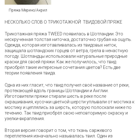
Пряжа Мерино/Акрил
НЕСКОЛЬКО СЛОВ О ТРИКОТАЖНОЙ ТВИДОВОЙ ПРЯЖЕ
Трикотажная пряжа TWEED появилась в Шотландии. Это
нескрученная толстая ниточка, достаточно грубая на ощупь.
Одежда, которая изготавливалась из твидовых ниток,
защищала шотландских горцев от ветра, грела в ненастную
погоду. Шотландцы использовали натуральные природные
краски для своей пряжи. Как же получилось, что твид
приобрёл такие интересные сочетания цветов? Есть две
теории появления твида.
Одна из них гласит, что твид получил своё название от реки,
протекающей вдоль границы Шотландии и Англии.
Изготовители пряжи стирали шесть в реке после
окрашивания, кусочки цветной шерсти уплывали от мостика к
мостику и цеплялись за шерсть, которую полоскали ниже по
течению. Так твид приобрёл свою неповторимую окраску и
узелки-вкрапления.
Вторая версия говорит о том, что ткань саржевого
переплетения изначально называлась твил. Один из