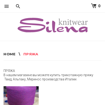
0
S
k
i
p
t
o
c
o
n
t
HOME
\
ПРЯЖА
e
n
t
П
ПРЯЖА
Р
В нашем магазине вы можете купить трикотажную пряжу
Твид, Альпаку, Меринос производства Италии.
Я
Ж
А